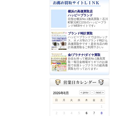
横浜の高価買取店
ハッピーブランド
目指せ横浜No.1激高買取！石川
町駅元町口2分のハッピーブラ
ンドWEBサイトです♪
ブランド時計買取
ハッピーブランドではロレック
ス、オメガ等のブランド時計も
高価買取中です！是非当店の時
計高価買取をご利用下さい♪
金/プラチナ/ダイヤ買取
自信を持って横浜No.1激高買
取！毎日金相場ギリギリのお値
段で全国トップクラスの超高価
買取を行っております♪